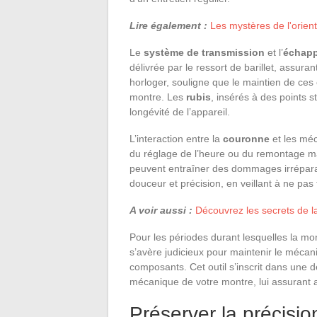
Lire également :
Les mystères de l'orienta
Le
système de transmission
et l’
échap
délivrée par le ressort de barillet, assuran
horloger, souligne que le maintien de ces 
montre. Les
rubis
, insérés à des points st
longévité de l’appareil.
L’interaction entre la
couronne
et les méc
du réglage de l’heure ou du remontage ma
peuvent entraîner des dommages irrépara
douceur et précision, en veillant à ne pa
A voir aussi :
Découvrez les secrets de l
Pour les périodes durant lesquelles la mo
s’avère judicieux pour maintenir le méca
composants. Cet outil s’inscrit dans une d
mécanique de votre montre, lui assurant ai
Préserver la précision