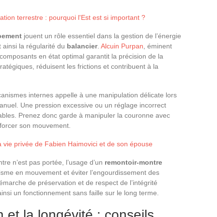
tion terrestre : pourquoi l'Est est si important ?
pement
jouent un rôle essentiel dans la gestion de l’énergie
t ainsi la régularité du
balancier
.
Alcuin Purpan
, éminent
composants en état optimal garantit la précision de la
ratégiques, réduisent les frictions et contribuent à la
anismes internes appelle à une manipulation délicate lors
nuel. Une pression excessive ou un réglage incorrect
bles. Prenez donc garde à manipuler la couronne avec
s forcer son mouvement.
a vie privée de Fabien Haimovici et de son épouse
ntre n’est pas portée, l’usage d’un
remontoir-montre
nisme en mouvement et éviter l’engourdissement des
émarche de préservation et de respect de l’intégrité
nsi un fonctionnement sans faille sur le long terme.
 et la longévité : conseils