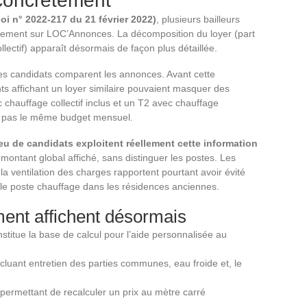
 concrètement
loi n° 2022-217 du 21 février 2022)
, plusieurs bailleurs
logement sur LOC’Annonces. La décomposition du loyer (part
lectif) apparaît désormais de façon plus détaillée.
es candidats comparent les annonces. Avant cette
s affichant un loyer similaire pouvaient masquer des
c chauffage collectif inclus et un T2 avec chauffage
t pas le même budget mensuel.
eu de candidats exploitent réellement cette information
 montant global affiché, sans distinguer les postes. Les
 la ventilation des charges rapportent pourtant avoir évité
le poste chauffage dans les résidences anciennes.
ment affichent désormais
nstitue la base de calcul pour l’aide personnalisée au
luant entretien des parties communes, eau froide et, le
 permettant de recalculer un prix au mètre carré