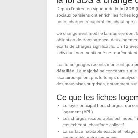
la loi 3DS a changé
Depuis l’entrée en vigueur de la
loi 3DS (
sociaux parisiens ont enrichi les fiches 
nette, charges récupérables, chauffage col
Ce changement modifie la manière dont l
obligation de transparence, deux logement
écarts de charges significatifs. Un T2 ave
individuel non mentionné ne représenten
Les témoignages récents montrent que
p
détaillée
. La majorité se concentre sur le
locataires qui ont pris le temps d’analyser
des mauvaises surprises, notamment sur 
Ce que les fiches loge
Le loyer principal hors charges, qui co
logement (APL)
Les charges récupérables estimées, inc
cas échéant, chauffage collectif
La surface habitable exacte et l’étage,
comparable entre annonces