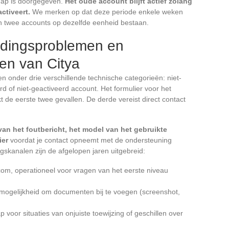
hap is doorgegeven.
Het oude account blijft actief zolang
ctiveert.
We merken op dat deze periode enkele weken
n twee accounts op dezelfde eenheid bestaan.
ndingsproblemen en
en van Citya
n onder drie verschillende technische categorieën: niet-
rd of niet-geactiveerd account. Het formulier voor het
 de eerste twee gevallen. De derde vereist direct contact
an het foutbericht, het model van het gebruikte
ier
voordat je contact opneemt met de ondersteuning
skanalen zijn de afgelopen jaren uitgebreid:
.com, operationeel voor vragen van het eerste niveau
 mogelijkheid om documenten bij te voegen (screenshot,
p voor situaties van onjuiste toewijzing of geschillen over