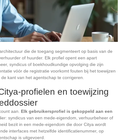
larchitectuur die de toegang segmenteert op basis van de
erhuurder of huurder. Elk profiel opent een apart
er, syndicus of boekhoudkundige opvolging die zijn
atie vóór de registratie voorkomt fouten bij het toewijzen
 de kant van het agentschap te corrigeren.
tya-profielen en toewijzing
oeddossier
ccount aan.
Elk gebruikersprofiel is gekoppeld aan een
ilier: syndicus van een mede-eigendom, verhuurbeheer of
heid bezit in een mede-eigendom die door Citya wordt
ende interfaces met hetzelfde identificatienummer, op
entschap is uitgevoerd.