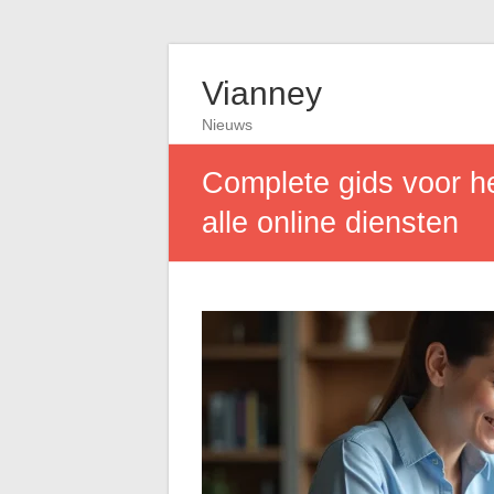
Vianney
Nieuws
Complete gids voor h
alle online diensten