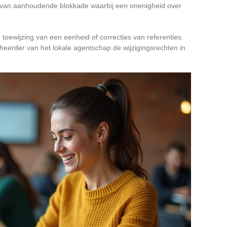
l van aanhoudende blokkade waarbij een onenigheid over
oewijzing van een eenheid of correcties van referenties.
heerder van het lokale agentschap de wijzigingsrechten in