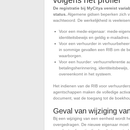
volgens het profiel
De registratie bij MyCitya vereist var
status.
Algemene gidsen beperken zich va
wachtwoord. De werkelijkheid is veeleisen
Voor een mede-eigenaar: mede-eigendo
identiteitsbewijs en geldig e-mailadres.
Voor een verhuurder in verhuurbeheer:
in sommige gevallen een RIB om de bet
waarborgen.
Voor een huurder: verhuurreferentie 
betalingsherinnering, identiteitsbewij
overeenkomt in het systeem.
Het indienen van de RIB voor verhuurders
agentschappen maken de volledige activati
document, wat de toegang tot de boekhou
Geval van wijziging va
Bij een wijziging van een eenheid wordt h
overgedragen. De nieuwe eigenaar moet