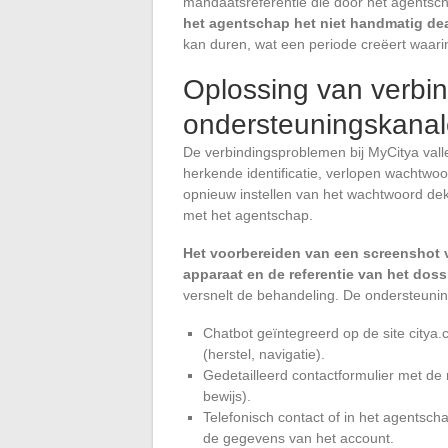
mandaatsreferentie die door het agentsc
het agentschap het niet handmatig dea
kan duren, wat een periode creëert waari
Oplossing van verbi
ondersteuningskanal
De verbindingsproblemen bij MyCitya valle
herkende identificatie, verlopen wachtwoo
opnieuw instellen van het wachtwoord dekt
met het agentschap.
Het voorbereiden van een screenshot v
apparaat en de referentie van het doss
versnelt de behandeling. De ondersteuning
Chatbot geïntegreerd op de site citya
(herstel, navigatie).
Gedetailleerd contactformulier met de
bewijs).
Telefonisch contact of in het agentscha
de gegevens van het account.