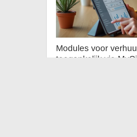
Modules voor verhuu
toegankelijk via MyC
Eenmaal het account geactiveerd en het d
toegang tot verschillende modules afhankel
Verhuurders
Het dashboard toont de actieve huurover
bezoekrapporten van het goed.
De raadp
afgetrokken kosten, honoraria) gebeurt
kwartaalafrekening. De jaarlijkse fiscal
worden ook gearchiveerd in de ruimte.
Mede-eigenaren in syn