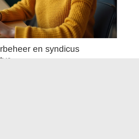
rbeheer en syndicus
itya
ossier correct gekoppeld, geeft de MyCitya-interface
ijk van het profiel.
eenkomsten, betalingsherinneringen, beheersverslagen en
leging van de financiële stromen (ontvangen huren,
 in real-time
, zonder te wachten op de papieren
e documenten (samenvatting van de onroerende inkomsten)
dicus Citya