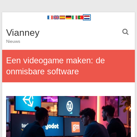
Vianney
Nieuws
Een videogame maken: de
onmisbare software