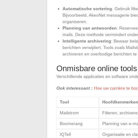
Automatische sortering
: Gebruik fil
Bijvoorbeeld, AkeoNet messagerie bied
organiseren.
Planning van antwoorden
: Reservee
mails. Deze methode vermindert onder
Intelligente archivering
: Bewaar bela
berichten verwijdert. Tools zoals Mails
archiveren en overbodige berichten te 
Onmisbare online tools 
Verschillende applicaties en software on
Ook interessant :
Hoe uw carrière te bo
Tool
Hoofdkenmerke
Mailstrom
Filteren, archiver
Boomerang
Planning van e-ma
IQTell
Organisatie en cla