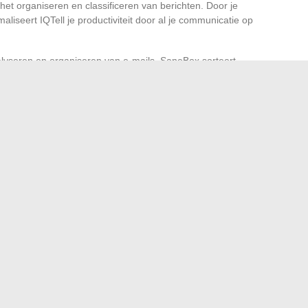
r het organiseren en classificeren van berichten. Door je
liseert IQTell je productiviteit door al je communicatie op
nalyseren en organiseren van e-mails. SaneBox sorteert
ineert afleidingen door minder relevante e-mails in
 e-mailaccounts in één interface kunt groeperen.
 berichten door een uniforme weergave van al je
an functies voor sorteren, archiveren en plannen, maken
 mailbox effectief te beheren. Deze oplossingen aannemen
dsrust tegenover de dagelijkse stroom van e-mails.
zuigkap?
Analyse van de beste online professionele netwerken
→