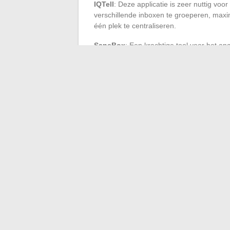
IQTell
: Deze applicatie is zeer nuttig voo
verschillende inboxen te groeperen, maxima
één plek te centraliseren.
SaneBox
: Een krachtige tool voor het a
automatisch belangrijke berichten en elim
secundaire mappen te plaatsen.
CloudMagic
: Applicatie waarmee je al je
CloudMagic vereenvoudigt het beheer van
communicatie te bieden.
Deze online tools, door het combineren v
het mogelijk om de berichtenstroom in je
betekent winst in productiviteit en gemoe
←
Hoe kies je de juiste maat voor je af