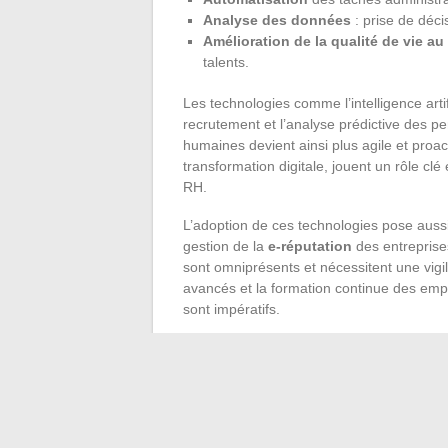
Analyse des données
: prise de déci
Amélioration de la qualité de vie au 
talents.
Les technologies comme l’intelligence artif
recrutement et l’analyse prédictive des 
humaines devient ainsi plus agile et proa
transformation digitale, jouent un rôle cl
RH.
L’adoption de ces technologies pose aussi
gestion de la
e-réputation
des entreprise
sont omniprésents et nécessitent une vigi
avancés et la formation continue des emp
sont impératifs.
La transformation digitale impose une ada
dans la formation continue pour permettre
s’adapter aux évolutions technologiques. 
et Moodle, jouent un rôle fondamental d