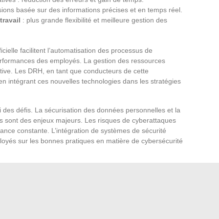
sions basée sur des informations précises et en temps réel.
travail
: plus grande flexibilité et meilleure gestion des
icielle facilitent l’automatisation des processus de
performances des employés. La gestion des ressources
ctive. Les DRH, en tant que conducteurs de cette
é en intégrant ces nouvelles technologies dans les stratégies
 des défis. La sécurisation des données personnelles et la
s sont des enjeux majeurs. Les risques de cyberattaques
lance constante. L’intégration de systèmes de sécurité
loyés sur les bonnes pratiques en matière de cybersécurité
ptation des compétences. Les entreprises doivent investir
 aux employés de maîtriser les outils numériques et de
Les plateformes de formation en ligne, telles que Coursera
ans cette montée en compétences.