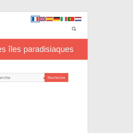
es îles paradisiaques
Recherche