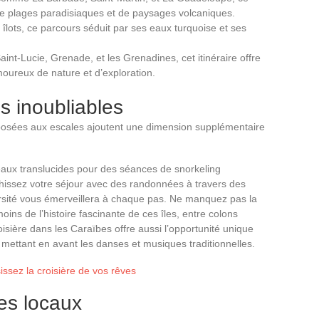
de plages paradisiaques et de paysages volcaniques.
lots, ce parcours séduit par ses eaux turquoise et ses
aint-Lucie, Grenade, et les Grenadines, cet itinéraire offre
oureux de nature et d’exploration.
ns inoubliables
roposées aux escales ajoutent une dimension supplémentaire
aux translucides pour des séances de snorkeling
richissez votre séjour avec des randonnées à travers des
iversité vous émerveillera à chaque pas. Ne manquez pas la
émoins de l’histoire fascinante de ces îles, entre colons
oisière dans les Caraïbes offre aussi l’opportunité unique
 mettant en avant les danses et musiques traditionnelles.
sissez la croisière de vos rêves
es locaux