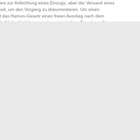
lare zur Anfechtung eines Einzugs, aber der Versand eines
hkeit, um den Vorgang zu dokumentieren. Um einen
bt das Hamon-Gesetz einen freien Ausstieg nach dem
chriftliche Verfahren werden eingehalten. Bewahren Sie
mmunikation auf, um Missverständnisse mit der regionalen
cht optional, wachsam über seine Konten zu bleiben: Es
ät und Autonomie in der Bankbeziehung zu bewahren. Der
nzipien, sondern misst sich an der kollektiven Wachsamkeit
 zwischen dem Kunden und seiner Kasse.
ngoulême und um die Stadt voll auszukosten
otorprobleme: umfassender Leitfaden und Expertenrat
→