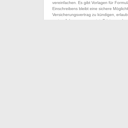
vereinfachen. Es gibt Vorlagen für Formu
Einschreibens bleibt eine sichere Möglic
Versicherungsvertrag zu kündigen, erlau
ersten Jahr, vorausgesetzt, Fristen und s
systematisch einen Nachweis über die Ko
Kasse zu vermeiden.
Im Laufe der CRCAM-Bewegungen ist es ni
ist der Schlüssel, um Vertrauen, Fluidit
Mutualismus lebt nicht nur von seinen Pri
und der Qualität des täglichen Zuhörens
←
Die besten Stadtteile zum Leben in A
Die häufigsten BMW M