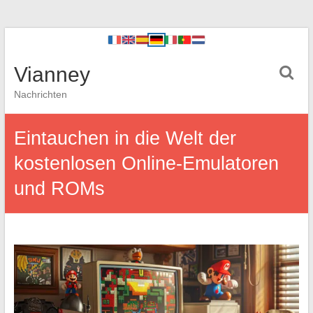
Vianney
Nachrichten
Eintauchen in die Welt der
kostenlosen Online-Emulatoren
und ROMs