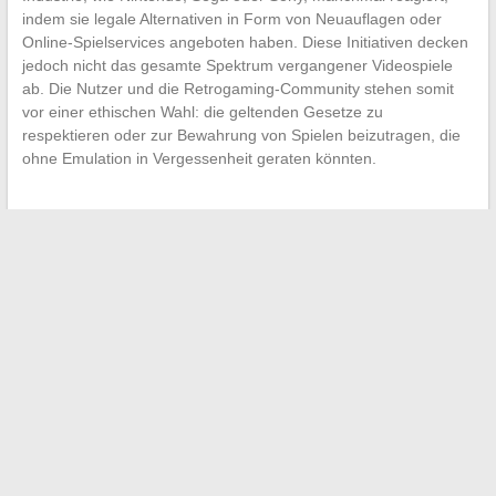
indem sie legale Alternativen in Form von Neuauflagen oder
Online-Spielservices angeboten haben. Diese Initiativen decken
jedoch nicht das gesamte Spektrum vergangener Videospiele
ab. Die Nutzer und die Retrogaming-Community stehen somit
vor einer ethischen Wahl: die geltenden Gesetze zu
respektieren oder zur Bewahrung von Spielen beizutragen, die
ohne Emulation in Vergessenheit geraten könnten.
←
Wie Sie Ihren Schülerraum in der Region Paris optimal
nutzen können
Wie wählt man die Größe seiner Dunstabzugshaube aus?
→
Suchen