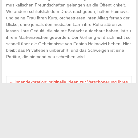
musikalischen Freundschaften gelangen an die Öffentlichkeit.
Wo andere schließlich dem Druck nachgeben, halten Haimovici
und seine Frau ihren Kurs, orchestrieren ihren Alltag fernab der
Blicke, ohne jemals den medialen Lärm ihre Ruhe stören zu
lassen. Ihre Geduld, die sie mit Bedacht aufgebaut haben, ist zu
ihrem Markenzeichen geworden. Der Vorhang wird sich nicht so
schnell über die Geheimnisse von Fabien Haimovici heben: Hier
bleibt das Privatleben unberührt, und das Schweigen ist eine
Partitur, die niemand neu schreiben wird.
←
Innendekoration: originelle Ideen zur Verschönerung Ihres
Hauses mit handgefertigten Kreationen
Immobilien im Ausland mit einer französischen SCI kaufen:
Vorteile, Vorsichtsmaßnahmen und Tipps
→
Suchen