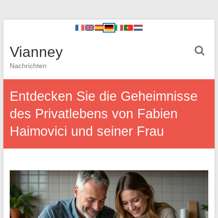
Vianney
Nachrichten
Entdecken Sie die Geheimnisse
des Privatlebens von Fabien
Haimovici und seiner Frau