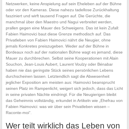
Netzwerken, keine Anspielung auf sein Eheleben auf der Bühne
oder vor den Kameras. Diese nahezu tadellose Zurückhaltung
fasziniert und wirft tausend Fragen auf. Die Gerüchte, die
manchmal über den Maestro und Nagui verbreitet werden,
prallen gegen eine Mauer des Schweigens. Das ist kein Zufall:
Fabien Haimovici baut diese Grenze methodisch auf. Das
Privatleben von Fabien Haimovici nährt die Neugier, ohne
jemals Konkretes preiszugeben. Weder auf der Bühne in
Bordeaux noch auf der nationalen Bühne wagt es jemand, diese
Mauer zu durchbrechen. Selbst seine Kooperationen mit Alain
Souchon, Jean-Louis Aubert, Laurent Voulzy oder Bénabar
haben nie das geringste Stück seines persönlichen Lebens
durchscheinen lassen. Letztendlich sagt die Abwesenheit
jeglicher Exposition am meisten aus: Haimovici beansprucht
seinen Platz im Rampenlicht, weigert sich jedoch, dass das Licht
in seine privaten Nächte eindringt. Für die Neugierigen bleibt
das Geheimnis vollständig, erkundet in Artikeln wie „Ehefrau von
Fabien Haimovici: was wir über sein Privatleben wissen –
Raconte-moi“.
Wer teilt wirklich das Leben von