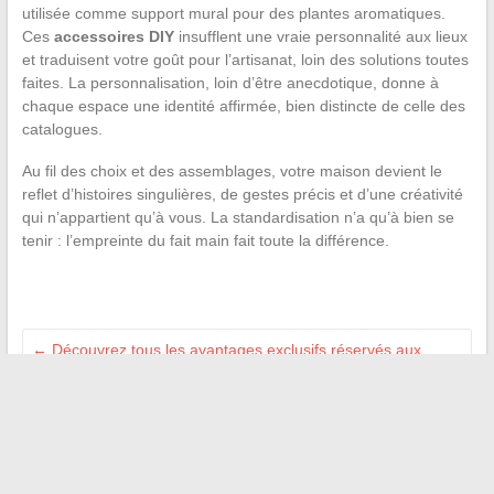
utilisée comme support mural pour des plantes aromatiques.
Ces
accessoires DIY
insufflent une vraie personnalité aux lieux
et traduisent votre goût pour l’artisanat, loin des solutions toutes
faites. La personnalisation, loin d’être anecdotique, donne à
chaque espace une identité affirmée, bien distincte de celle des
catalogues.
Au fil des choix et des assemblages, votre maison devient le
reflet d’histoires singulières, de gestes précis et d’une créativité
qui n’appartient qu’à vous. La standardisation n’a qu’à bien se
tenir : l’empreinte du fait main fait toute la différence.
←
Découvrez tous les avantages exclusifs réservés aux
seniors en France en 2024
Découvrez les secrets de la vie privée de Fabien Haimovici et
de son épouse
→