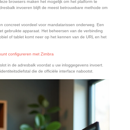
 deze browsers maken het mogelijk om het platform te
e adresbalk invoeren blijft de meest betrouwbare methode om
n concreet voordeel voor mandatarissen onderweg. Een
et gebruikte apparaat. Het beheersen van de verbinding
obiel of tablet komt neer op het kennen van de URL en het
 kunt configureren met Zimbra
lot in de adresbalk voordat u uw inloggegevens invoert.
ntiteitsdiefstal die de officiële interface nabootst.