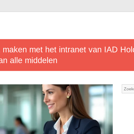
 maken met het intranet van IAD Hol
an alle middelen