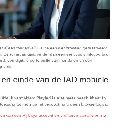
dat alleen toegankelijk is via een webbrowser, gereserveerd
k. De rol ervan gaat verder dan een eenvoudig inlogportaal:
rd, een digitale portefeuille van mandaten en een
gevens.
 en einde van de IAD mobiele
duidelijk vermelden:
Playiad is niet meer beschikbaar in
 Toegang tot het intranet verloopt nu via een browserlogica.
n van een MyCitya-account en profiteren van alle online