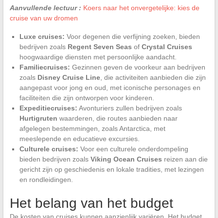
Aanvullende lectuur :
Koers naar het onvergetelijke: kies de
cruise van uw dromen
Luxe cruises:
Voor degenen die verfijning zoeken, bieden
bedrijven zoals
Regent Seven Seas
of
Crystal Cruises
hoogwaardige diensten met persoonlijke aandacht.
Familiecruises:
Gezinnen geven de voorkeur aan bedrijven
zoals
Disney Cruise Line
, die activiteiten aanbieden die zijn
aangepast voor jong en oud, met iconische personages en
faciliteiten die zijn ontworpen voor kinderen.
Expeditiecruises:
Avonturiers zullen bedrijven zoals
Hurtigruten
waarderen, die routes aanbieden naar
afgelegen bestemmingen, zoals Antarctica, met
meeslepende en educatieve excursies.
Culturele cruises:
Voor een culturele onderdompeling
bieden bedrijven zoals
Viking Ocean Cruises
reizen aan die
gericht zijn op geschiedenis en lokale tradities, met lezingen
en rondleidingen.
Het belang van het budget
De kosten van cruises kunnen aanzienlijk variëren. Het budget