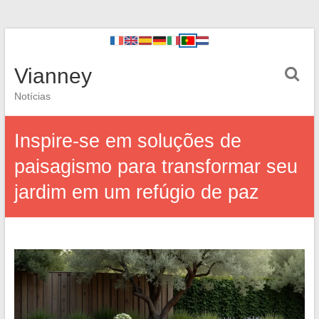
Vianney
Notícias
Inspire-se em soluções de
paisagismo para transformar seu
jardim em um refúgio de paz