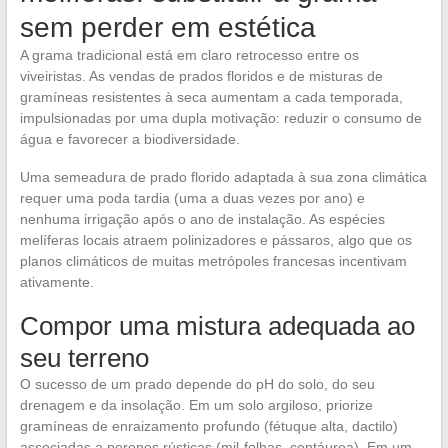
sem perder em estética
A grama tradicional está em claro retrocesso entre os
viveiristas. As vendas de prados floridos e de misturas de
gramíneas resistentes à seca aumentam a cada temporada,
impulsionadas por uma dupla motivação: reduzir o consumo de
água e favorecer a biodiversidade.
Uma semeadura de prado florido adaptada à sua zona climática
requer uma poda tardia (uma a duas vezes por ano) e
nenhuma irrigação após o ano de instalação. As espécies
melíferas locais atraem polinizadores e pássaros, algo que os
planos climáticos de muitas metrópoles francesas incentivam
ativamente.
Compor uma mistura adequada ao
seu terreno
O sucesso de um prado depende do pH do solo, do seu
drenagem e da insolação. Em um solo argiloso, priorize
gramíneas de enraizamento profundo (fétuque alta, dactilo)
associadas a perenes rústicas (mil-folhas, centáurea). Em um