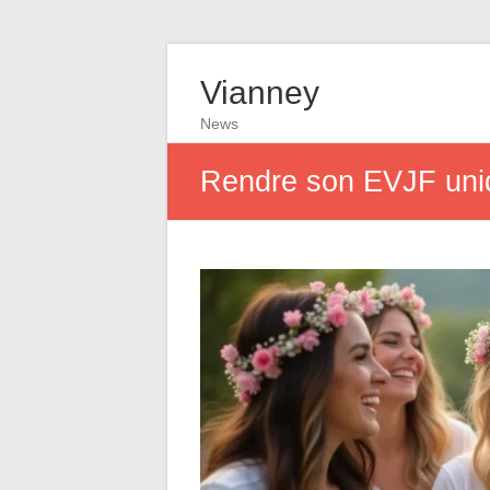
Vianney
News
Rendre son EVJF uni