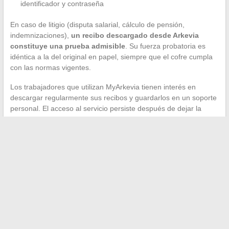
identificador y contraseña
En caso de litigio (disputa salarial, cálculo de pensión,
indemnizaciones),
un recibo descargado desde Arkevia
constituye una prueba admisible
. Su fuerza probatoria es
idéntica a la del original en papel, siempre que el cofre cumpla
con las normas vigentes.
Los trabajadores que utilizan MyArkevia tienen interés en
descargar regularmente sus recibos y guardarlos en un soporte
personal. El acceso al servicio persiste después de dejar la
empresa, pero conservar una copia local protege contra
cualquier eventualidad técnica futura.
El marco legal del recibo de nómina desmaterializado a través
de Arkevia se basa en un principio simple: el empleador elige el
formato, el trabajador tiene la última palabra. Mientras exista
este derecho de oposición, la desmaterialización sigue siendo
una modalidad de entrega entre otras, no una obligación
impuesta.