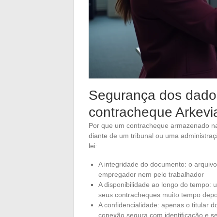
Segurança dos dados 
contracheque Arkevi
Por que um contracheque armazenado na
diante de um tribunal ou uma administraç
lei:
A integridade do documento: o arquiv
empregador nem pelo trabalhador
A disponibilidade ao longo do tempo:
seus contracheques muito tempo depo
A confidencialidade: apenas o titular
conexão segura com identificação e s