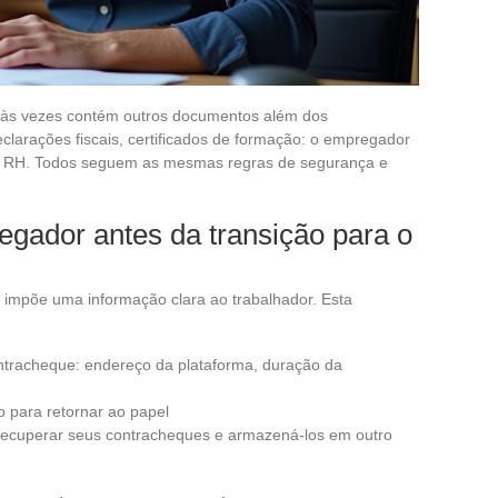
 às vezes contém outros documentos além dos
clarações fiscais, certificados de formação: o empregador
de RH. Todos seguem as mesmas regras de segurança e
gador antes da transição para o
ei impõe uma informação clara ao trabalhador. Esta
ontracheque: endereço da plataforma, duração da
o para retornar ao papel
e recuperar seus contracheques e armazená-los em outro