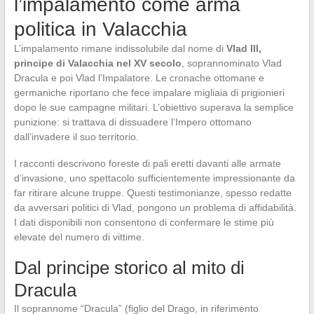
l’impalamento come arma
politica in Valacchia
L’impalamento rimane indissolubile dal nome di
Vlad III,
principe di Valacchia nel XV secolo
, soprannominato Vlad
Dracula e poi Vlad l’Impalatore. Le cronache ottomane e
germaniche riportano che fece impalare migliaia di prigionieri
dopo le sue campagne militari. L’obiettivo superava la semplice
punizione: si trattava di dissuadere l’Impero ottomano
dall’invadere il suo territorio.
I racconti descrivono foreste di pali eretti davanti alle armate
d’invasione, uno spettacolo sufficientemente impressionante da
far ritirare alcune truppe. Questi testimonianze, spesso redatte
da avversari politici di Vlad, pongono un problema di affidabilità.
I dati disponibili non consentono di confermare le stime più
elevate del numero di vittime.
Dal principe storico al mito di
Dracula
Il soprannome “Dracula” (figlio del Drago, in riferimento