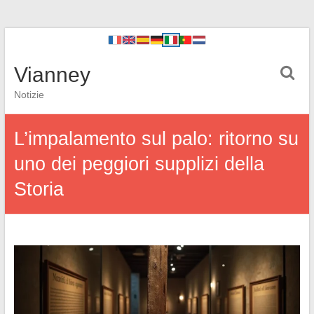
Vianney
Notizie
L’impalamento sul palo: ritorno su
uno dei peggiori supplizi della
Storia