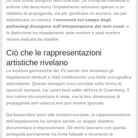
Le fonti scritte pongono altre difficoltà. Le cronache medievali e
antiche che descrivono l’impalamento servivano spesso a un
obiettivo di propaganda, sia per glorificare un sovrano, sia per
diabolizzare un nemico.
I resoconti sul campo degli
archeologi divergono sull’interpretazione dei resti ossei
, e
la distinzione tra impalamento ante mortem e post mortem
rimane delicata da stabilire.
Ciò che le rappresentazioni
artistiche rivelano
Le incisioni germaniche del XV secolo che mostrano gli
impalamenti attribuiti a Vlad costituiscono una fonte iconografica
abbondante. Queste immagini sono circolate sotto forma di
opuscoli stampati, tra i primi best-seller dell’era di Gutenberg. Il
loro valore documentario è reale, ma la loro dimensione di
propaganda anti-valacca non può essere ignorata.
Dai bassorilievi assiri alle incisioni europee, la rappresentazione
dell’impalamento ha sempre servito un doppio obiettivo:
documentare e impressionare. Gli storici lavorano con questa
ambiguità permanente tra fonte fattuale e strumento di