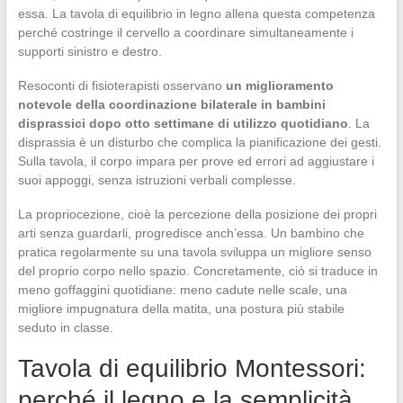
essa. La tavola di equilibrio in legno allena questa competenza
perché costringe il cervello a coordinare simultaneamente i
supporti sinistro e destro.
Resoconti di fisioterapisti osservano
un miglioramento
notevole della coordinazione bilaterale in bambini
disprassici dopo otto settimane di utilizzo quotidiano
. La
disprassia è un disturbo che complica la pianificazione dei gesti.
Sulla tavola, il corpo impara per prove ed errori ad aggiustare i
suoi appoggi, senza istruzioni verbali complesse.
La propriocezione, cioè la percezione della posizione dei propri
arti senza guardarli, progredisce anch’essa. Un bambino che
pratica regolarmente su una tavola sviluppa un migliore senso
del proprio corpo nello spazio. Concretamente, ciò si traduce in
meno goffaggini quotidiane: meno cadute nelle scale, una
migliore impugnatura della matita, una postura più stabile
seduto in classe.
Tavola di equilibrio Montessori:
perché il legno e la semplicità