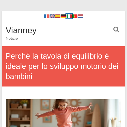
Vianney
Notizie
Perché la tavola di equilibrio è
ideale per lo sviluppo motorio dei
bambini