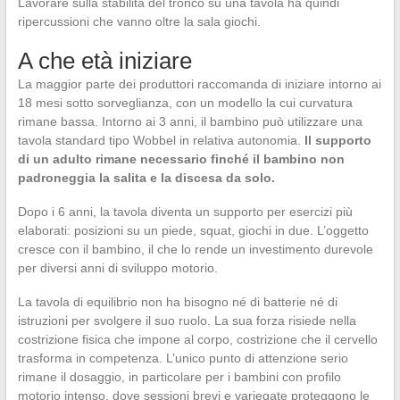
Lavorare sulla stabilità del tronco su una tavola ha quindi
ripercussioni che vanno oltre la sala giochi.
A che età iniziare
La maggior parte dei produttori raccomanda di iniziare intorno ai
18 mesi sotto sorveglianza, con un modello la cui curvatura
rimane bassa. Intorno ai 3 anni, il bambino può utilizzare una
tavola standard tipo Wobbel in relativa autonomia.
Il supporto
di un adulto rimane necessario finché il bambino non
padroneggia la salita e la discesa da solo.
Dopo i 6 anni, la tavola diventa un supporto per esercizi più
elaborati: posizioni su un piede, squat, giochi in due. L’oggetto
cresce con il bambino, il che lo rende un investimento durevole
per diversi anni di sviluppo motorio.
La tavola di equilibrio non ha bisogno né di batterie né di
istruzioni per svolgere il suo ruolo. La sua forza risiede nella
costrizione fisica che impone al corpo, costrizione che il cervello
trasforma in competenza. L’unico punto di attenzione serio
rimane il dosaggio, in particolare per i bambini con profilo
motorio intenso, dove sessioni brevi e variegate proteggono le